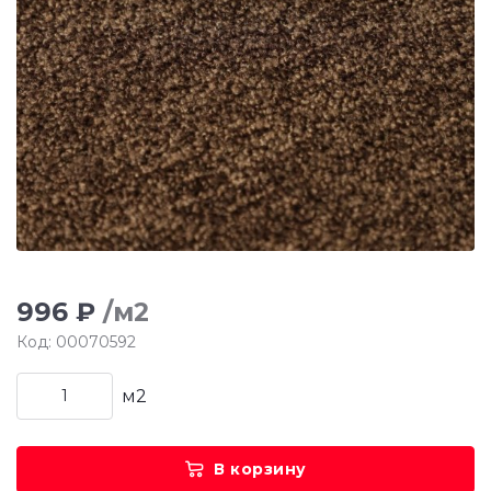
996 ₽
/м2
Код: 00070592
м2
В корзину