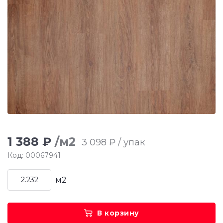
1 388 ₽
/м2
3 098 ₽ / упак
Код: 00067941
м2
В корзину