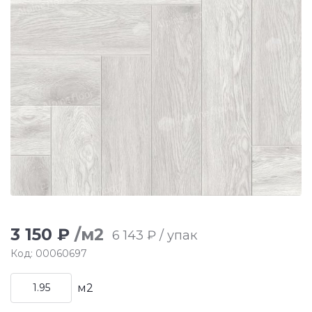
3 150 ₽
/м2
6 143 ₽ / упак
Код: 00060697
м2