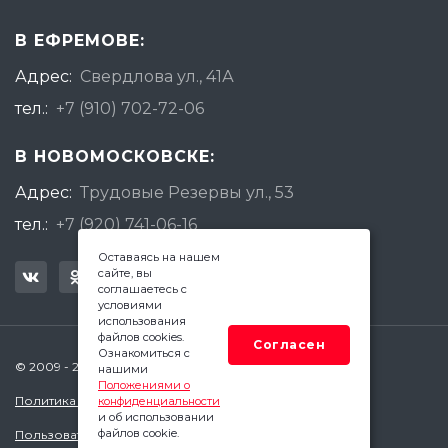
В ЕФРЕМОВЕ:
Адрес:
Свердлова ул., 41А
тел.:
+7 (910) 702-72-06
В НОВОМОСКОВСКЕ:
Адрес:
Трудовые Резервы ул., 53
тел.:
+7 (920) 741-06-16
Оставаясь на нашем
сайте, вы
соглашаетесь с
условиями
использования
файлов cookies.
Согласен
Ознакомиться с
© 2009 - 2026 Квадратный Метр - Новомосковск
нашими
Положениями о
Политика конфиденциальности
конфиденциальности
и об использовании
файлов cookie.
Пользовательское соглашение