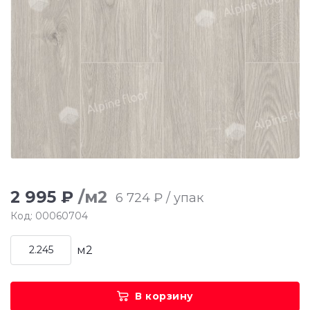
2 995 ₽
/м2
6 724 ₽ / упак
Код: 00060704
м2
В корзину