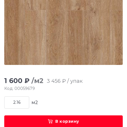
1 600 ₽
/м2
3 456 ₽ / упак
Код: 00059679
м2
В корзину