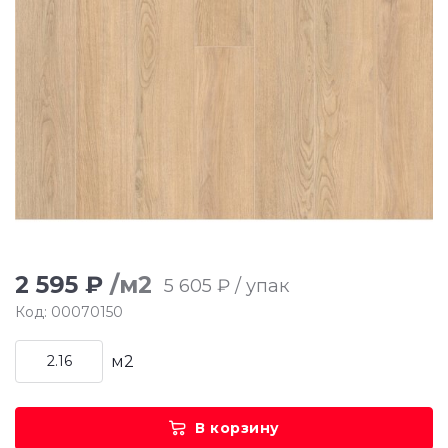
2 595 ₽
/м2
5 605 ₽ / упак
Код: 00070150
м2
В корзину