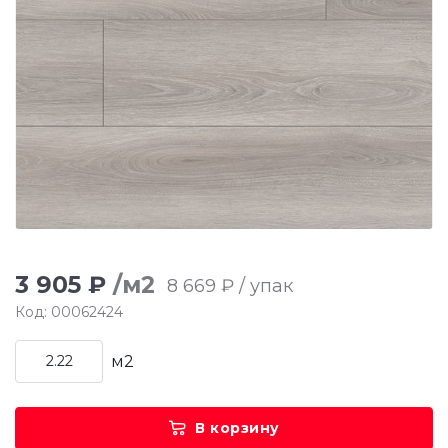
3 905 ₽
/м2
8 669 ₽ / упак
Код: 00062424
м2
В корзину