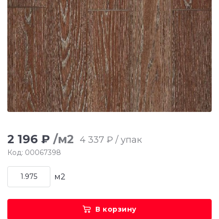
2 196 ₽
/м2
4 337 ₽ / упак
Код: 00067398
м2
В корзину