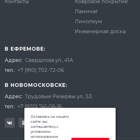
Контакты
Ковровое покрытие
Ламинат
Линолеум
Инженерная доска
В ЕФРЕМОВЕ:
Адрес:
Свердлова ул., 41А
тел.:
+7 (910) 702-72-06
В НОВОМОСКОВСКЕ:
Адрес:
Трудовые Резервы ул., 53
тел.:
+7 (920) 741-06-16
Оставаясь на нашем
сайте, вы
соглашаетесь с
условиями
использования